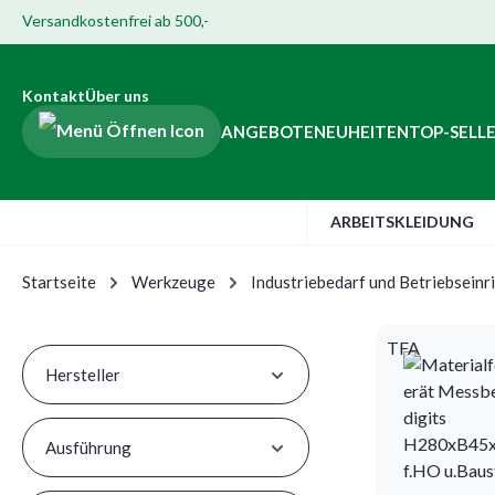
Versandkostenfrei ab 500,-
Hauptinhalt springen
ur Suche springen
Zur Hauptnavigation springen
Zur Navigation der B2B-Plattform springen
Kontakt
Über uns
ANGEBOTE
NEUHEITEN
TOP-SELL
ARBEITSKLEIDUNG
Startseite
Werkzeuge
Industriebedarf und Betriebseinr
TFA
Hersteller
Ausführung