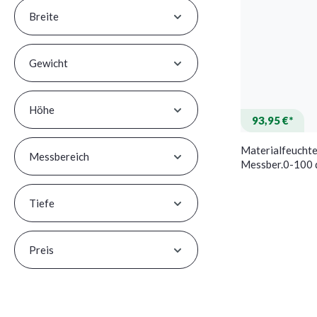
Breite
Gewicht
Höhe
93,95 €*
Materialfeucht
Messbereich
Messber.0-100 d
H280xB45xT33
u.BaustoffeTFA
Tiefe
Preis