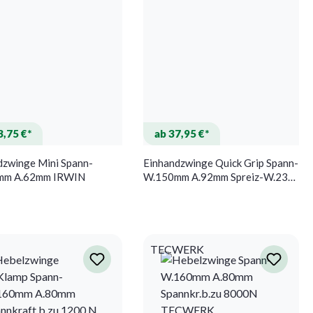
3,75 €*
ab 37,95 €*
dzwinge Mini Spann-
Einhandzwinge Quick Grip Spann-
mm A.62mm IRWIN
W.150mm A.92mm Spreiz-W.235-
378mm IRWIN
TECWERK