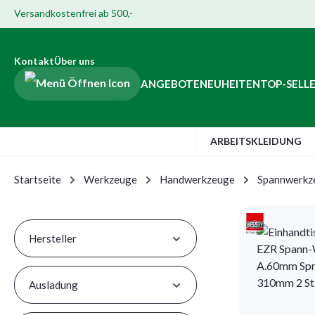
Versandkostenfrei ab 500,-
Hauptinhalt springen
ur Suche springen
Zur Hauptnavigation springen
Zur Navigation der B2B-Plattform springen
Kontakt
Über uns
ANGEBOTE
NEUHEITEN
TOP-SELL
ARBEITSKLEIDUNG
Startseite
Werkzeuge
Handwerkzeuge
Spannwerkz
Hersteller
Ausladung