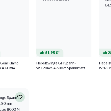
ab 51,95 €*
ab 2
 GearKlamp
Hebelzwinge GH Spann-
Hebelz
m A.60mm
W.120mm A.60mm Spannkraft
W.160m
b.zu 8500 N BESSEY
b.zu 1