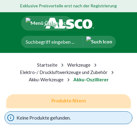
Exklusive Preisvorteile erst nach der Registrierung
um Hauptinhalt springen
Zur Navigation der B2B-Plattform springen
Startseite
Werkzeuge
Elektro-/ Druckluftwerkzeuge und Zubehör
Akku-Werkzeuge
Akku-Oszillierer
Produkte filtern
Keine Produkte gefunden.